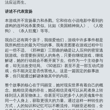
法应运而生。
讲述不代表宣扬
本游戏并不宣扬暴力和杀戮。它和你在小说电影中看到的
虚构的连环凶杀案类似。比如《美国精神病人》、《人咬
狗》、《杀人狂魔》等等。
我自己还有两个孩子，我很爱他们，游戏中许多事件都是
我所构想出的最为可怕的事。我有意图要在游戏过程中引
起一些不适。《邪神篇》三部曲的确是让人压抑的密室逃
脱游戏。你需要扮演犯人的角色，只要你继续游戏，继续
解谜，她的行动就会不断开展下去。你作为一个主动参与
者，却无法改变结局。《50迷踪》甚至不是一部互动式游
戏，你不能决定是否伤害他人。这是一篇固定的叙事故
事，你只能通过解谜体验其中的内容。
整个故事的核心在于玛丽亚，她对现实世界有着自己的概
念。她相信灵魂的存在，她还相信灵魂可以从死者身上转
移到活人甚至物体上。你甚至可以把多个人的灵魂集中在
同一个人身上，获取更强大的力量。通过这样一种转生的
方式，人的知识和记忆可以不断流传。玛丽亚还相信，全