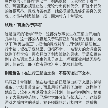
世界最为可怕的个体之一，利奥波德二世就经历了这一
切。玛丽亚必须阻止他，无论付出何种代价。而这个代价
的确很高昂。灵魂有善有恶，她必须聚集足够多善良的灵
魂，才能与利奥波德一战，因为对方非常强大。
试玩：“沉重的行李箱”
这是游戏的“教学”部分，这部分故事发生在三部曲开始的
几年前。这一部的内容是关于玛丽亚如何被警方逮捕。她
杀了“利奥波德王”，把他的灵魂封印，用铅纸和锡箔包进
行李箱，埋在了森林里。但很不幸，一名警方的女调查员
找到了行李箱，再次释放了利奥波德的灵魂。于是它跳转
到了这名调查员未出生的儿子身上。玛丽亚被判处无期徒
刑，但在第一部《亡者灵摆》中，她顺利越狱。
剧透警告！在进行三部曲之前，不要阅读以下文本。
玛丽亚非常谨慎，她在被捕之前已经做出好了充足的越狱
准备。计划非常复杂，而且用暗码进行了加密，这样除了
她自己，没有人可以看懂这份计划。但在拘押期间，她服
下了大量精神药物，已经把大部分细节都遗忘了。这就是
游戏之后内容的基础。她必须回想起计划内容，然后执
行。