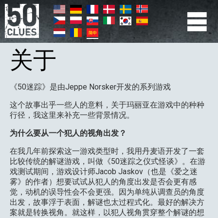
跳
转
到
PRIMÆR
主
要
NAVIGATION
内
关于
容
《50迷踪》是由Jeppe Norsker开发的系列游戏
这个故事出乎一些人的意料，关于玛丽亚在游戏中的种种
行径，我这里来补充一些背景情况。
为什么要从一个犯人的视角出发？
在我几年前探索这一游戏类型时，我用丹麦语开发了一套
比较传统的解谜游戏，叫做《50迷踪之仪式怪谈》。在游
戏测试期间，游戏设计师Jacob Jaskov（也是《爱之迷
雾》的作者）想要试试从犯人的角度出发是否会更有感
觉，动机的误导性会不会更强。因为单纯从调查员的角度
出发，故事浮于表面，解谜也太过程式化。最好的解决方
案就是转换视角。就这样，以犯人视角贯穿整个解谜的想