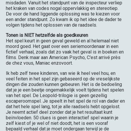
misdaden. Vanuit het standpunt van de inspecteur verliep
het kraken van codes nogal oppervlakkig en stereotiep.
De voor de hand liggende oplossing was te kiezen voor
een ander standpunt. Zo kwam ik op het idee de dader te
volgen tijdens het oplossen van de raadsels.
Tonen is NIET hetzelfde als goedkeuren
Het spel keurt in geen geval geweld en al helemaal niet
moord goed. Het gaat over een seriemoordenaar in een
fictief verhaal, zoals dat zo vaak het geval is in boeken en
films. Denk maar aan American Psycho, C'est arrivé près
de chez vous, Maniac enzovoort.
Ik heb zelf twee kinderen, van wie ik heel veel hou, en
veel feiten in het spel zijn gebaseerd op de vreselijkste
dingen die zouden kunnen gebeuren. Het is de bedoeling
dat je je een beetje ongemakkelijk voelt tijdens het spelen
van het spel. De Leopold-trilogie is geen gezellig
escaperoomspel. Je speelt in het spel de rol van dader en
dat het hele spel lang, tot je alle raadsels hebt opgelost.
Je neemt actief deel zonder dat je het resultaat kunt
beïnvloeden. 50 clues is geen interactief spel waarin je
zelf kiest of je wel of niet doodt, het is een vooraf
bepaald verhaal dat je moet ondergaan terwijl je de