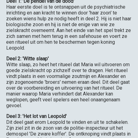
Deel 1: 'De pendel van de dood'
Haar eerste doel is te ontsnappen uit de psychiatrische
inrichting en aan kracht te winnen door 'haar zoon' te
zoeken wiens hulp ze nodig heeft in deel 2. Hij is niet haar
biologische zoon en hij is niet de enige van wie ze
zielskracht overneemt. Aan het einde van het spel trekt ze
zich samen met hem terug in een safehouse en voert ze
een ritueel uit om hen te beschermen tegen koning
Leopold.
Deel 2: 'Witte slaap'
Witte slaap, zo heet het ritueel dat Maria wil uitvoeren om
goede zielskracht op zichzelf over te dragen. Het ritueel
vindt plaats in een voormalige zoutmijn en Alexander en
zijn zogenoemde 'broers' nemen eraan deel. Dit deel gaat
over de voorbereiding en uitvoering van het ritueel. De
manier waarop Maria verhindert dat Alexander kan
weglopen, geeft veel spelers een heel onaangenaam
gevoel.
Deel 3: 'Het lot van Leopold'
Dit deel gaat erom Leopold te vinden en uit te schakelen.
Zijn ziel zit in de zoon van de politie-inspecteur uit het
demospel 'De zware koffer'. De ontknoping vindt plaats in