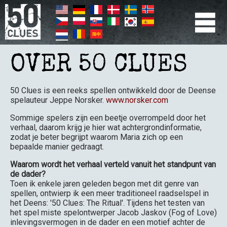
Overslaan
en
naar
de
PRIMÆR
inhoud
gaan
NAVIGATION
OVER 50 CLUES
50 Clues is een reeks spellen ontwikkeld door de Deense
spelauteur Jeppe Norsker.
www.norsker.com
Sommige spelers zijn een beetje overrompeld door het
verhaal, daarom krijg je hier wat achtergrondinformatie,
zodat je beter begrijpt waarom Maria zich op een
bepaalde manier gedraagt.
Waarom wordt het verhaal verteld vanuit het standpunt van
de dader?
Toen ik enkele jaren geleden begon met dit genre van
spellen, ontwierp ik een meer traditioneel raadselspel in
het Deens: '50 Clues: The Ritual'. Tijdens het testen van
het spel miste spelontwerper Jacob Jaskov (Fog of Love)
inlevingsvermogen in de dader en een motief achter de