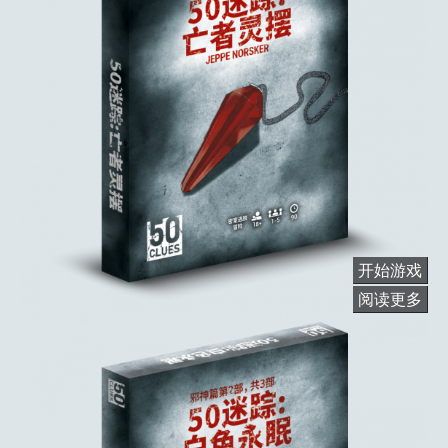
开始游戏
阅读更多
关
于
亡
者
灵
摆