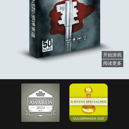
开始游戏
阅读更多
关
于
邪
神
末
途