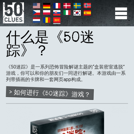
跳
转
到
PRIMÆR
主
要
NAVIGATION
内
什么是《50迷
容
踪》？
《50迷踪》是一系列恐怖冒险解谜主题的“盒装密室逃脱”
游戏，你可以和你的朋友们一同进行解谜。本游戏由一系
列带插画的卡牌和一套网页app构成。
> 如何进行《50迷踪》游戏？