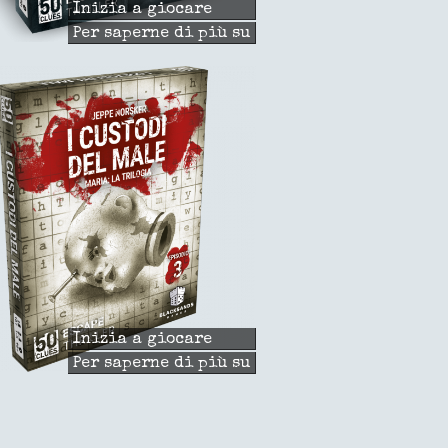
Inizia a giocare
Per saperne di più su
Il
Destino
di
Leopold
Inizia a giocare
Per saperne di più su
I
Custodi
del
Male