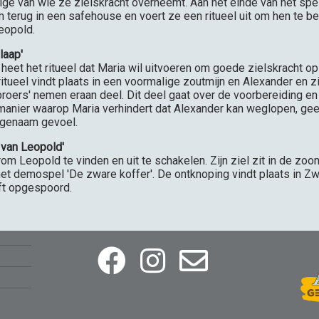
enige van wie ze zielskracht overneemt. Aan het einde van het spel
terug in een safehouse en voert ze een ritueel uit om hen te 
eopold.
laap'
 heet het ritueel dat Maria wil uitvoeren om goede zielskracht op
ritueel vindt plaats in een voormalige zoutmijn en Alexander en zi
oers' nemen eraan deel. Dit deel gaat over de voorbereiding en 
e manier waarop Maria verhindert dat Alexander kan weglopen, gee
ngenaam gevoel.
t van Leopold'
rom Leopold te vinden en uit te schakelen. Zijn ziel zit in de zoon
 het demospel 'De zware koffer'. De ontknoping vindt plaats in Z
ft opgespoord.