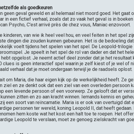
hetzelfde als goedkeuren
 in geen geval geweld en al helemaal niet moord goed. Het gaat 
 in een fictief verhaal, zoals dat zo vaak het geval is in boeken
can Psycho, C'est arrivé près de chez vous, Maniac enzovoort.
e kinderen, van wie ik heel veel hou, en veel feiten in het spel z
kste dingen die zouden kunnen gebeuren. Het is de bedoeling dat 
elijk voelt tijdens het spelen van het spel. De Leopold-trilogie
roomspel. Je speelt in het spel de rol van dader en dat het hele 
s hebt opgelost. Je neemt actief deel zonder dat je het resultaat 
 clues is geen interactief spel waarin je zelf kiest of je wel of ni
ald verhaal dat je moet ondergaan terwijl je de raadsels oplost.
ait om Maria, die haar eigen kijk op de werkelijkheid heeft. Ze gel
n ziel en ze denkt ook dat een ziel van een overleden persoon 
p een levende persoon of een voorwerp. Ze gelooft dat er versc
 kunnen zitten en zo aan kracht winnen. Iemands kennis en geh
ij een soort van reïncarnatie. Maria is er ook van overtuigd dat 
dige personen ter wereld, koning Leopold II, dat heeft gedaan. 
enomen hem koste wat het kost een halt toe te roepen. Het offer 
rdige Leopold te verslaan, moet ze genoeg zielskracht van goe