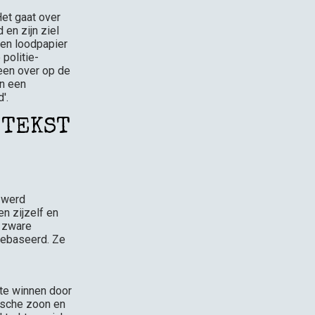
Het gaat over
en zijn ziel
llen loodpapier
 politie-
een over op de
in een
'.
 TEKST
 werd
n zijzelf en
e zware
 gebaseerd. Ze
 te winnen door
gische zoon en