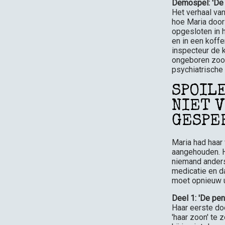
Demospel: 'De 
Het verhaal van
hoe Maria door
opgesloten in h
en in een koffe
inspecteur de 
ongeboren zoon
psychiatrische 
SPOIL
NIET 
GESPE
Maria had haar
aangehouden. H
niemand anders 
medicatie en da
moet opnieuw u
Deel 1: 'De pe
Haar eerste doe
'haar zoon' te 