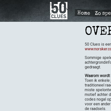
Overslaan
en
naar
Zo spe
Home
de
PRIMÆ
inhoud
gaan
NAVIGA
OVE
50 Clues is ee
www.norsker.
Sommige spelers
achtergrondinf
gedraagt.
Waarom wordt h
Toen ik enkele
traditioneel ra
miste spelontw
motief achter d
codes nogal op
voor een ander
de raadsels.