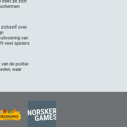
 trekt ze zich
beschermen
 zichzelf over
jn
uitvoering van
ft veel spelers
 van de politie-
weden, waar