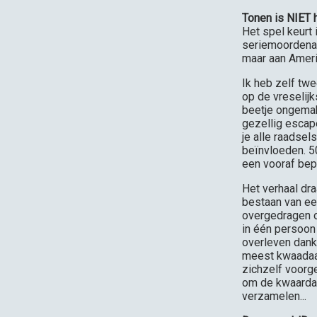
Tonen is NIET 
Het spel keurt
seriemoordenaar
maar aan Ameri
Ik heb zelf twe
op de vreselij
beetje ongemakk
gezellig escape
je alle raadsel
beïnvloeden. 50
een vooraf bepa
Het verhaal dra
bestaan van ee
overgedragen o
in één persoon
overleven dankz
meest kwaadaar
zichzelf voorg
om de kwaardaa
verzamelen...