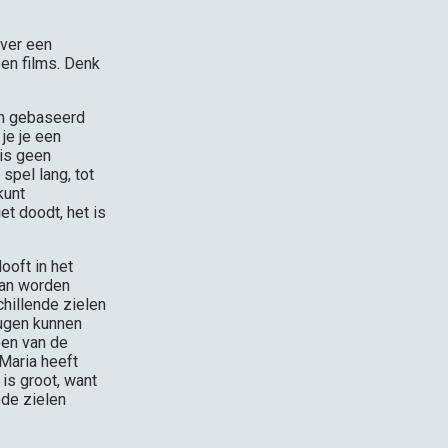
over een
 en films. Denk
ijn gebaseerd
je je een
 is geen
spel lang, tot
kunt
et doodt, het is
ooft in het
kan worden
hillende zielen
eugen kunnen
een van de
Maria heeft
is groot, want
de zielen