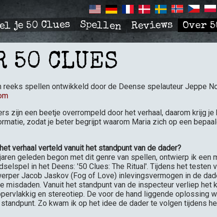
Spellen
el je 50 Clues
Reviews
Over 5
R
TION
R 50 CLUES
n reeks spellen ontwikkeld door de Deense spelauteur Jeppe No
com
 zijn een beetje overrompeld door het verhaal, daarom krijg je 
ormatie, zodat je beter begrijpt waarom Maria zich op een bepaa
et verhaal verteld vanuit het standpunt van de dader?
 jaren geleden begon met dit genre van spellen, ontwierp ik een 
adselspel in het Deens: '50 Clues: The Ritual'. Tijdens het testen 
erper Jacob Jaskov (Fog of Love) inlevingsvermogen in de dad
e misdaden. Vanuit het standpunt van de inspecteur verliep het 
pervlakkig en stereotiep. De voor de hand liggende oplossing w
 standpunt. Zo kwam ik op het idee de dader te volgen tijdens h