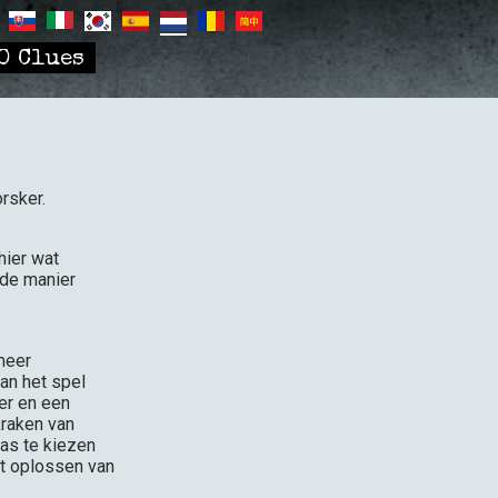
0 Clues
rsker.
hier wat
lde manier
meer
van het spel
er en een
kraken van
as te kiezen
et oplossen van