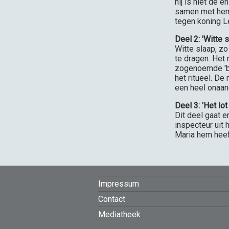
hij is niet de 
samen met hem 
tegen koning L
Deel 2: 'Witte s
Witte slaap, zo
te dragen. Het 
zogenoemde 'br
het ritueel. D
een heel onaa
Deel 3: 'Het lo
Dit deel gaat e
inspecteur uit
Maria hem hee
FOOTER
Impressum
Contact
MENU
Mediatheek