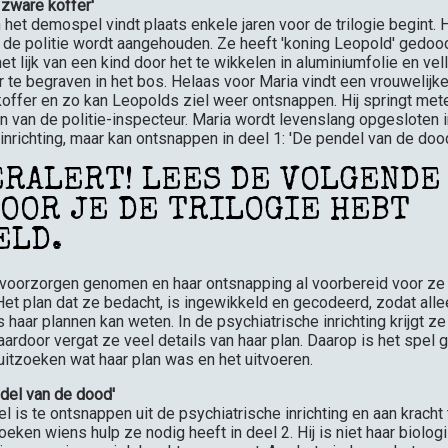
zware koffer'
 het demospel vindt plaats enkele jaren voor de trilogie begint. 
 de politie wordt aangehouden. Ze heeft 'koning Leopold' gedood 
et lijk van een kind door het te wikkelen in aluminiumfolie en ve
r te begraven in het bos. Helaas voor Maria vindt een vrouwelijke
koffer en zo kan Leopolds ziel weer ontsnappen. Hij springt met
 van de politie-inspecteur. Maria wordt levenslang opgesloten 
inrichting, maar kan ontsnappen in deel 1: 'De pendel van de dood
ERALERT! LEES DE VOLGENDE
VOOR JE DE TRILOGIE HEBT
ELD.
 voorzorgen genomen en haar ontsnapping al voorbereid voor ze
et plan dat ze bedacht, is ingewikkeld en gecodeerd, zodat allee
haar plannen kan weten. In de psychiatrische inrichting krijgt z
ardoor vergat ze veel details van haar plan. Daarop is het spel
itzoeken wat haar plan was en het uitvoeren.
ndel van de dood'
l is te ontsnappen uit de psychiatrische inrichting en aan kracht
zoeken wiens hulp ze nodig heeft in deel 2. Hij is niet haar biolo