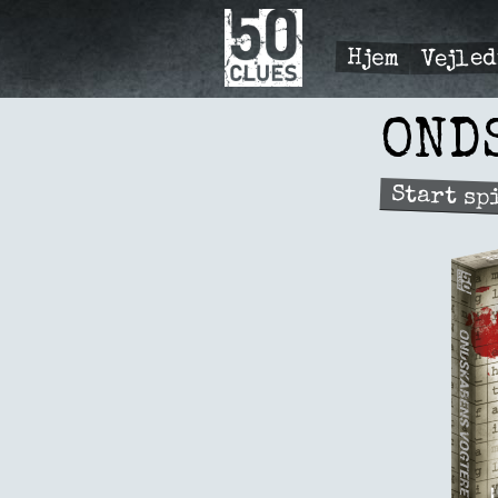
Gå
til
hovedindhold
Vejle
Hjem
PRIMÆ
NAVIGA
OND
Start sp