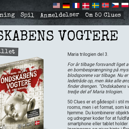
Anmeldelser
Spil
dning
Om 50 Clues
R
TION
SKABENS VOGTERE
illet
Maria trilogien del 3.
For år tilbage forsvandt liget a
en bombesprængning på mysti
blodsporene var tilbage. Nu er
ledetråde op, men ikke alle øn
finder drengen. “Ondskabens v
tredje del af Maria trilogien.
50 Clues er et gådespil i stil
rooms, men i et format, som ka
hjemme. Du kombinerer objekte
og udregner koder for at fuldfø
smartphone eller tablet holder 