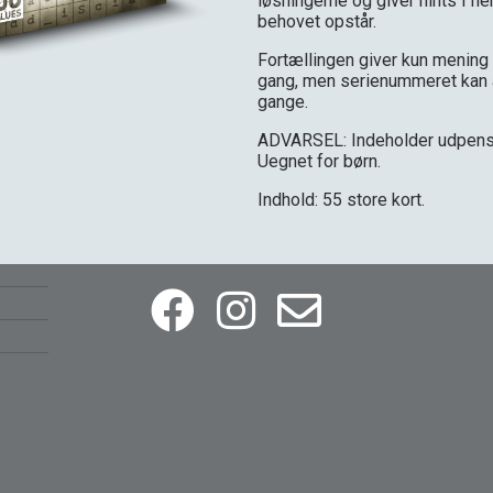
løsningerne og giver hints i fler
behovet opstår.
Fortællingen giver kun mening
gang, men serienummeret kan 
gange.
ADVARSEL: Indeholder udpensl
Uegnet for børn.
Indhold: 55 store kort.