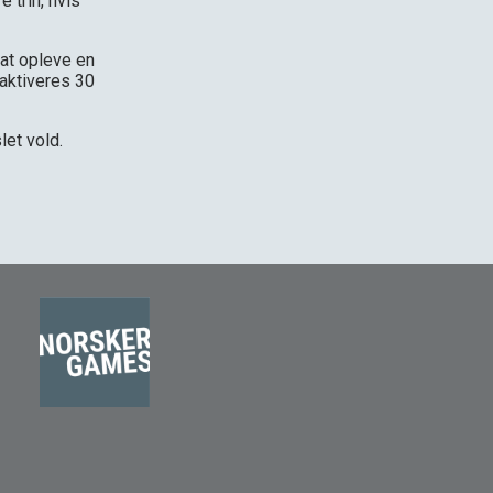
e trin, hvis
 at opleve en
aktiveres 30
et vold.