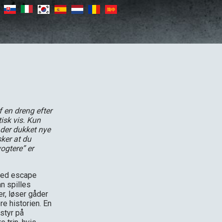
f en dreng efter
sk vis. Kun
 der dukket nye
sker at du
ogtere” er
 med escape
n spilles
r, løser gåder
re historien. En
styr på