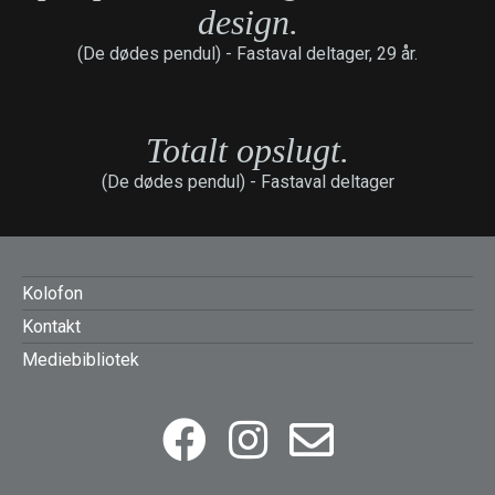
design.
(De dødes pendul) -
Fastaval deltager, 29 år.
Totalt opslugt.
(De dødes pendul) -
Fastaval deltager
FOOTER
Kolofon
Kontakt
MENU
Mediebibliotek