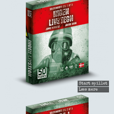
Start spillet
Læs mere
om
Ingen
livsteg