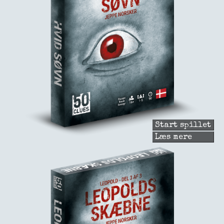
Start spillet
Læs mere
om
Hvid
søvn