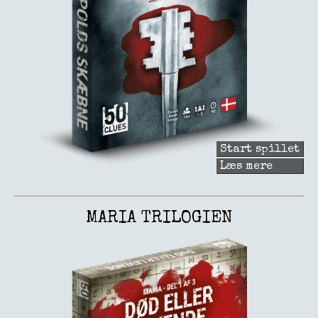
Start spillet
Læs mere
om
Leopold
skæbne
MARIA TRILOGIEN