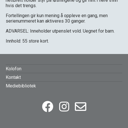
nettbrett holder styr på løsningene og gir hint i flere trinn
hvis det trengs.
Fortellingen gir kun mening å oppleve en gang, men
serienummeret kan aktiveres 30 ganger.
ADVARSEL: Inneholder utpenslet vold. Uegnet for barn.
Innhold: 55 store kort.
FOOTER
Kolofon
Kontakt
MENU
Mediebibliotek