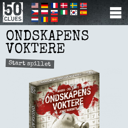
Hopp
til
hovedinnhold
PRIMÆR
NAVIGATION
ONDSKAPENS
VOKTERE
Start spillet