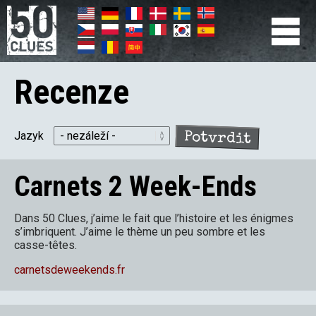
Přejít
k
hlavnímu
Primær
obsahu
navigation
Recenze
Jazyk
Carnets 2 Week-Ends
Dans 50 Clues, j’aime le fait que l’histoire et les énigmes
s’imbriquent. J’aime le thème un peu sombre et les
casse-têtes.
carnetsdeweekends.fr