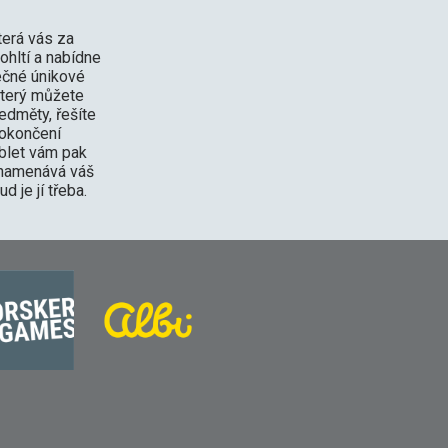
terá vás za
hltí a nabídne
ečné únikové
který můžete
edměty, řešíte
dokončení
ablet vám pak
aznamenává váš
d je jí třeba.