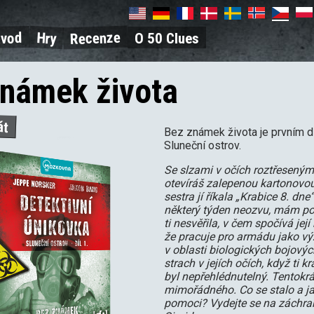
Recenze
ávod
Hry
O 50 Clues
on
námek života
át
Bez známek života je prvním dí
Sluneční ostrov.
Se slzami v očích roztřesený
otevíráš zalepenou kartonovou
sestra jí říkala „Krabice 8. dne
některý týden neozvu, mám pot
ti nesvěřila, v čem spočívá její 
že pracuje pro armádu jako v
v oblasti biologických bojových
strach v jejích očích, když ti k
byl nepřehlédnutelný. Tentokrá
mimořádného. Co se stalo a ja
pomoci? Vydejte se na záchran