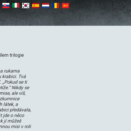
lem trilogie
ma rukama
 krabici. Tvá
“. „Pokud se ti
íže.“ Nikdy se
mise, ale víš,
ýzkumnice
 látek, a
rabici předávala,
t jde o něco
k jí můžeš
nou misi v roli