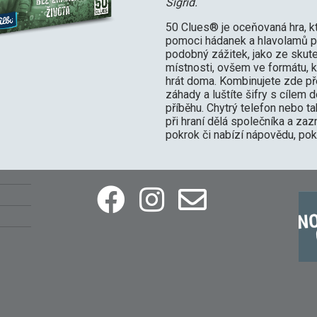
Sigrid.
50 Clues® je oceňovaná hra, k
pomoci hádanek a hlavolamů po
podobný zážitek, jako ze skut
místnosti, ovšem ve formátu, 
hrát doma. Kombinujete zde př
záhady a luštíte šifry s cílem 
příběhu. Chytrý telefon nebo t
při hraní dělá společníka a z
pokrok či nabízí nápovědu, poku