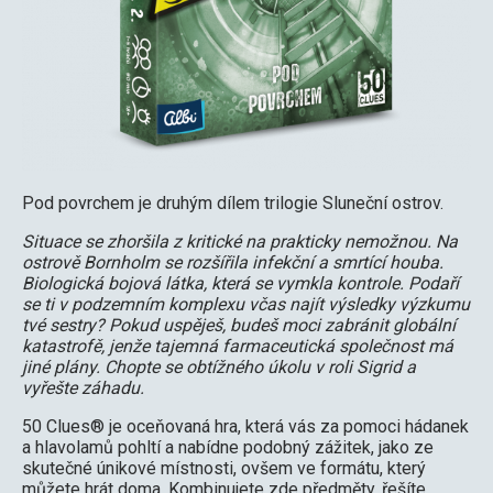
Pod povrchem je druhým dílem trilogie Sluneční ostrov.
Situace se zhoršila z kritické na prakticky nemožnou. Na
ostrově Bornholm se rozšířila infekční a smrtící houba.
Biologická bojová látka, která se vymkla kontrole. Podaří
se ti v podzemním komplexu včas najít výsledky výzkumu
tvé sestry? Pokud uspěješ, budeš moci zabránit globální
katastrofě, jenže tajemná farmaceutická společnost má
jiné plány. Chopte se obtížného úkolu v roli Sigrid a
vyřešte záhadu.
50 Clues® je oceňovaná hra, která vás za pomoci hádanek
a hlavolamů pohltí a nabídne podobný zážitek, jako ze
skutečné únikové místnosti, ovšem ve formátu, který
můžete hrát doma. Kombinujete zde předměty, řešíte