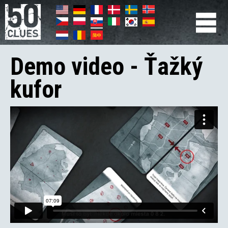
Skočiť
na
hlavný
Primær
obsah
navigation
Demo video - Ťažký
kufor