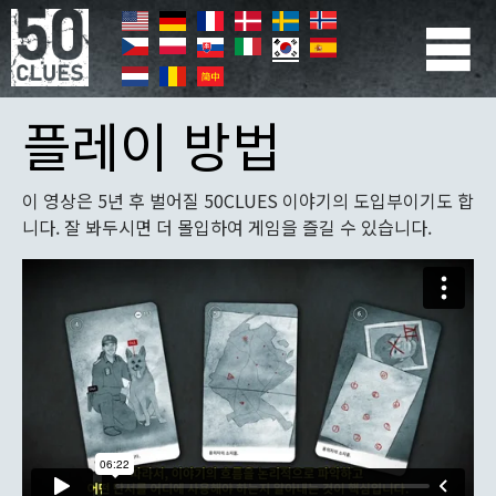
주
요
콘
Primær
텐
navigation
플레이 방법
츠
로
건
너
이 영상은 5년 후 벌어질 50CLUES 이야기의 도입부이기도 합
뛰
니다. 잘 봐두시면 더 몰입하여 게임을 즐길 수 있습니다.
기