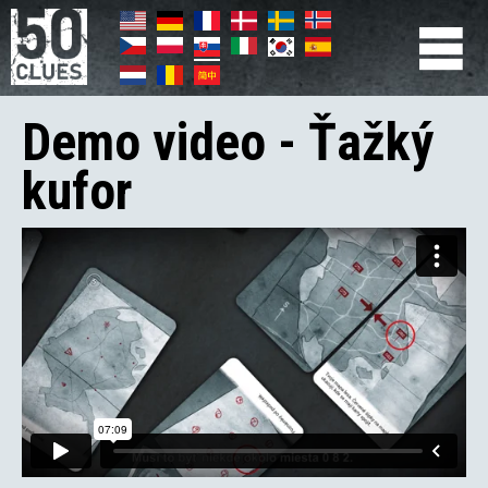
Skočiť
na
hlavný
Primær
obsah
navigation
Demo video - Ťažký
kufor