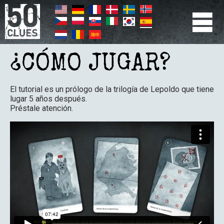
Pasar
al
contenido
principal
PRIMÆR
NAVIGATION
¿CÓMO JUGAR?
El tutorial es un prólogo de la trilogía de Lepoldo que tiene
lugar 5 años después.
Préstale atención.