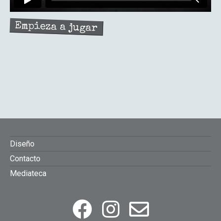
Empieza a jugar
FOOTER
Diseño
Contacto
MENU
Mediateca