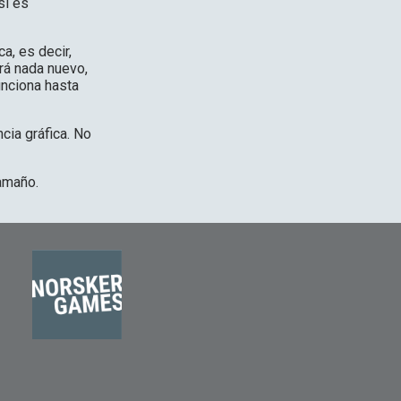
si es
a, es decir,
rá nada nuevo,
unciona hasta
ia gráfica. No
tamaño.