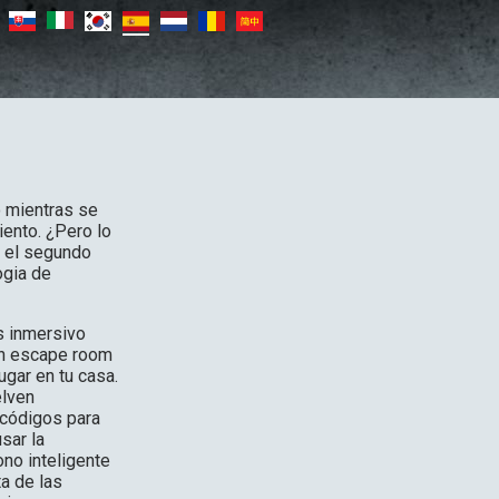
o mientras se
iento. ¿Pero lo
s el segundo
ogia de
s inmersivo
un escape room
gar en tu casa.
elven
códigos para
sar la
ono inteligente
ta de las