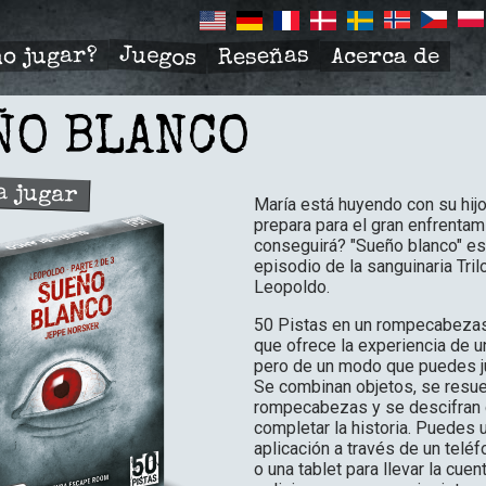
Juegos
Reseñas
o jugar?
Acerca de
R
TION
ÑO BLANCO
a jugar
María está huyendo con su hij
prepara para el gran enfrentam
conseguirá? "Sueño blanco" e
episodio de la sanguinaria Tril
Leopoldo.
50 Pistas en un rompecabeza
que ofrece la experiencia de 
pero de un modo que puedes ju
Se combinan objetos, se resu
rompecabezas y se descifran 
completar la historia. Puedes u
aplicación a través de un teléf
o una tablet para llevar la cuen