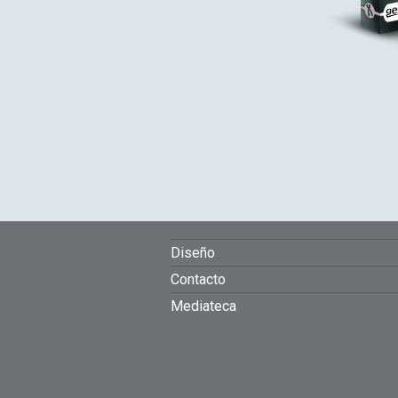
FOOTER
Diseño
Contacto
MENU
Mediateca