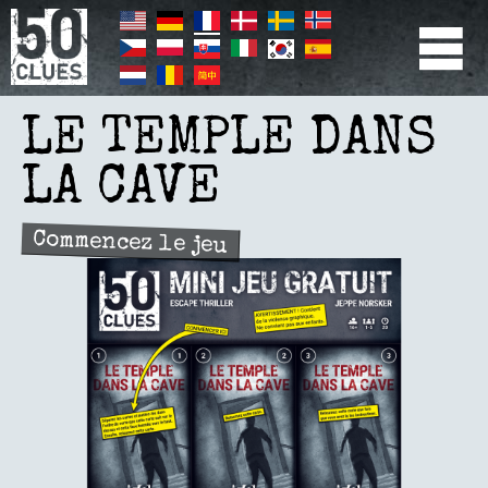
Aller
au
contenu
principal
PRIMÆR
NAVIGATION
LE TEMPLE DANS
LA CAVE
Commencez le jeu