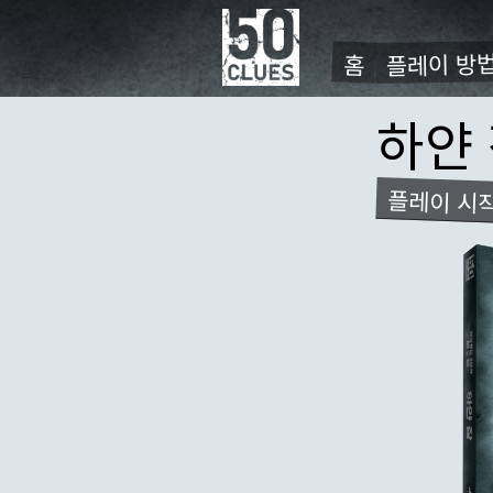
주
요
플레이 방
홈
콘
Primær
텐
navigat
하얀
츠
로
건
플레이 시
너
뛰
기