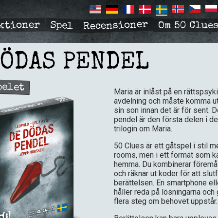
Recensioner
ktioner
Spel
Om 50 Clue
R
TION
DÖDAS PENDEL
pelet
Maria är inlåst på en rättspsyki
avdelning och måste komma ut f
sin son innan det är för sent. 
pendel är den första delen i d
trilogin om Maria.
50 Clues är ett gåtspel i stil
rooms, men i ett format som k
hemma. Du kombinerar föremål,
och räknar ut koder för att slut
berättelsen. En smartphone ell
håller reda på lösningarna och 
flera steg om behovet uppstår.