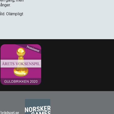
 en gång, men
ånger.
åld. Olämpligt