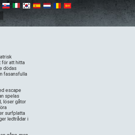
s
atrisk
ör att hitta
De dödas
en fasansfulla
 med escape
an spelas
 löser gåtor
föra
er surfplatta
ger ledtrådar i