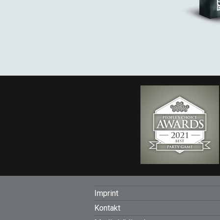
FOOTER
Imprint
Kontakt
MENU